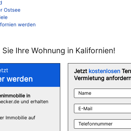
d
r Ostsee
ele
lifornien werden
 Sie Ihre Wohnung in Kalifornien!
etzt
Jetzt
kostenlosen
Ter
Vermietung anforder
er werden
Name
enimmobilie in
ecker.de und erhalten
E-Mail
er Immobilie auf
Telefonnummer