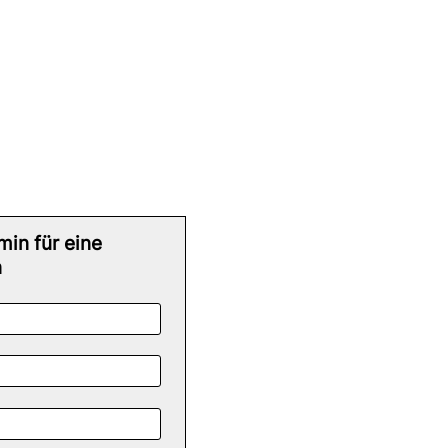
min für eine
n