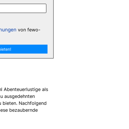
d
mungen
von fewo-
l Abenteuerlustige als
zu ausgedehnten
u bieten. Nachfolgend
 diese bezaubernde