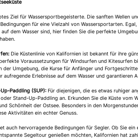
tseeküste
iebtes Ziel für Wassersportbegeisterte. Die sanften Wellen un
 Bedingungen für eine Vielzahl von Wassersportarten. Egal, 
g auf dem Wasser sind, hier finden Sie die perfekte Umgebu
 haben.
fen:
Die Küstenlinie von Kalifornien ist bekannt für ihre gün
erfekte Voraussetzungen für Windsurfen und Kitesurfen bi
in der Umgebung, die Kurse für Anfänger und Fortgeschritte
r aufregende Erlebnisse auf dem Wasser und garantieren Ad
-Up-Paddling (SUP):
Für diejenigen, die es etwas ruhiger a
n oder Stand-Up-Paddling an. Erkunden Sie die Küste vom 
 und Schönheit der Ostsee. Besonders in den Morgenstunde
iese Aktivitäten ein echter Genuss.
et auch hervorragende Bedingungen für Segler. Ob Sie ein 
entspannte Segeltour genießen möchten, Kalifornien hat zah